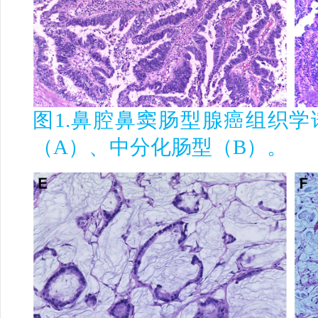
图
1.
鼻腔鼻窦肠型腺癌组织学
（
A
）、中分化肠型（
B
）。