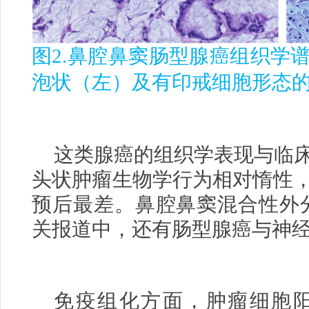
图
2.
鼻腔鼻窦肠型腺癌组织学
泡状（左）及有印戒细胞形态
这类腺癌的组织学表现与临
头状肿瘤生物学行为相对惰性
预后最差。鼻腔鼻窦混合性外
关报道中，还有肠型腺癌与神
免疫组化方面，肿瘤细胞阳